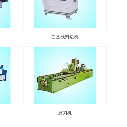
曲直线封边机
磨刀机