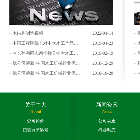
木结构制造视频
2022-04-14
中国工程院院长对中大木工产品给
2019-04-23
予好评
省长孙尧同志亲切接见中大木工总
2019-02-19
经理
我公司荣获“中国木工机械行业优秀
2018-12-29
实木加工机械生产企业”称号
我公司荣获“中国木工机械行业优秀
2018-10-20
科技创新企业”称号
关于中大
新闻资讯
About
News
公司简介
公司动态
巴西vs摩洛哥
行业动态