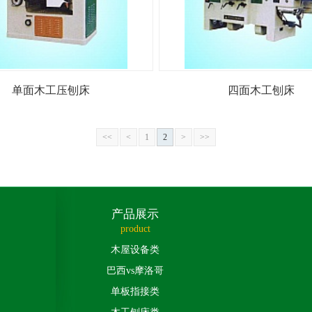
单面木工压刨床
四面木工刨床
<<
<
1
2
>
>>
产品展示
product
木屋设备类
巴西vs摩洛哥
单板指接类