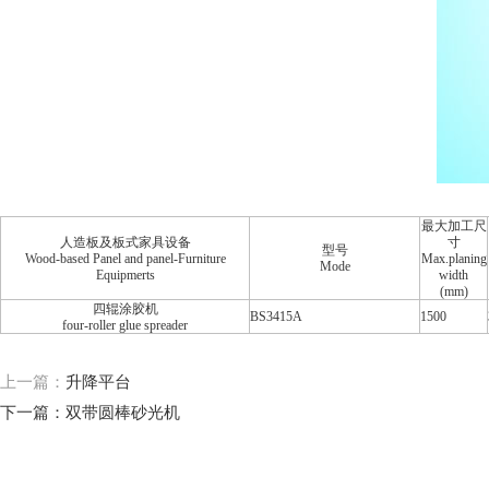
最大加工尺
人造板及板式家具设备
寸
型号
Wood-based Panel and panel-Furniture
Max.planing
Mode
Equipmerts
width
(mm)
四辊涂胶机
BS3415A
1500
four-roller glue spreader
上一篇：
升降平台
下一篇：
双带圆棒砂光机