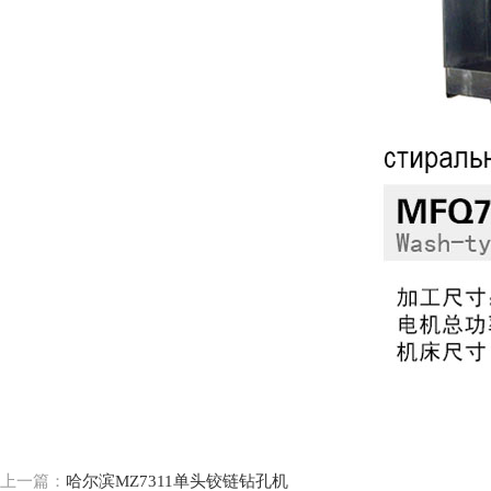
上一篇：
哈尔滨MZ7311单头铰链钻孔机